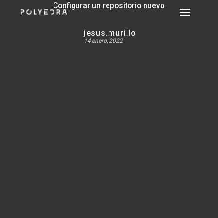
Skip
Configurar un repositorio nuevo
Menu
to
main
jesus.murillo
content
14 enero, 2022